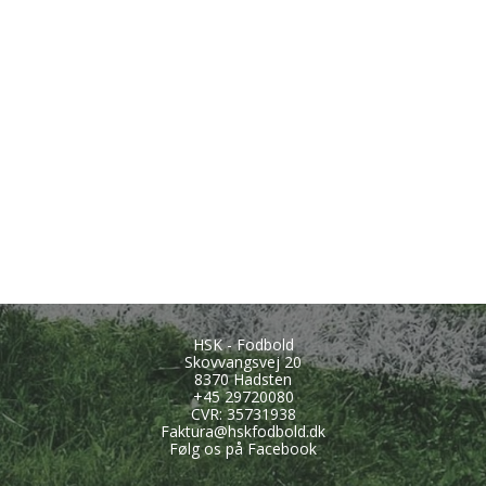
HSK - Fodbold
Skovvangsvej 20
8370 Hadsten
+45
29720080
CVR: 35731938
Faktura@hskfodbold.dk
Følg os på Facebook