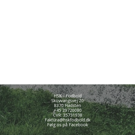
HSK - Fodbold
Skovvangsvej 20
8370 Hadsten
+45
29720080
CVR: 35731938
Faktura@hskfodbold.dk
Følg os på Facebook